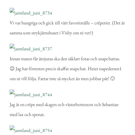
Vi var hungriga och gick till vårt favoritställe – crêperiet. (Det är
samma som strykjärnshuset i Visby om ni vet?)
Innan maten får åtnjutas ska den såklart fotas och snapchattas.
😉 Jag har förresten precis skaffat snapchat. Heter isapedersen1
om ni vill följa. Fattar inte så mycket än men jobbar påt! 🙂
Jag åt en crêpe med skagen och västerbottenost och Sebastian
med lax och spenat.