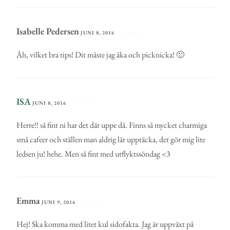
Isabelle Pedersen
JUNI 8, 2016
SVARA
Åh, vilket bra tips! Dit måste jag åka och picknicka! 🙂
ISA
JUNI 8, 2016
SVARA
Herre!! så fint ni har det där uppe då. Finns så mycket charmiga
små cafeer och ställen man aldrig lär upptäcka, det gör mig lite
ledsen ju! hehe. Men så fint med utflyktssöndag <3
Emma
JUNI 9, 2016
SVARA
Hej! Ska komma med litet kul sidofakta. Jag är uppväxt på