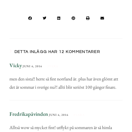
DETTA INLÄGG HAR 12 KOMMENTARER
Vicky
JUNI 6, 2016
SVARA
men den sista!! herre så fint norrland är. plus har även glömt att
det är sommar i sverige nu?! allti blir seriöst 100 gånger finare.
Fredrikapåvinden
JUNI 6, 2016
SVARA
Alltså wow så mycket fint! utflykt på sommaren är så himla