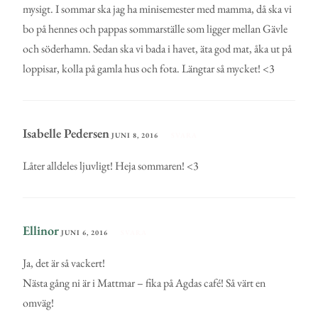
mysigt. I sommar ska jag ha minisemester med mamma, då ska vi
bo på hennes och pappas sommarställe som ligger mellan Gävle
och söderhamn. Sedan ska vi bada i havet, äta god mat, åka ut på
loppisar, kolla på gamla hus och fota. Längtar så mycket! <3
Isabelle Pedersen
JUNI 8, 2016
SVARA
Låter alldeles ljuvligt! Heja sommaren! <3
Ellinor
JUNI 6, 2016
SVARA
Ja, det är så vackert!
Nästa gång ni är i Mattmar – fika på Agdas café! Så värt en
omväg!