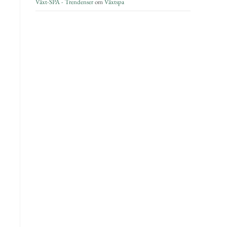
Växt-SPA - Trendenser
om
Växtspa