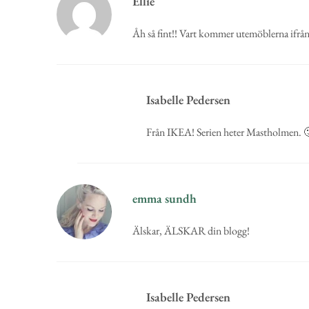
Ellie
Åh så fint!! Vart kommer utemöblerna ifrån
Isabelle Pedersen
Från IKEA! Serien heter Mastholmen. 
emma sundh
Älskar, ÄLSKAR din blogg!
Isabelle Pedersen