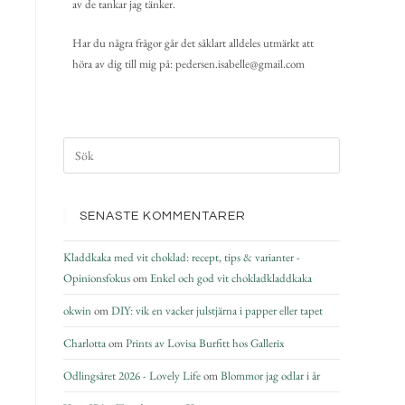
av de tankar jag tänker.
Har du några frågor går det såklart alldeles utmärkt att
höra av dig till mig på: pedersen.isabelle@gmail.com
SENASTE KOMMENTARER
Kladdkaka med vit choklad: recept, tips & varianter -
Opinionsfokus
om
Enkel och god vit chokladkladdkaka
okwin
om
DIY: vik en vacker julstjärna i papper eller tapet
Charlotta
om
Prints av Lovisa Burfitt hos Gallerix
Odlingsåret 2026 - Lovely Life
om
Blommor jag odlar i år