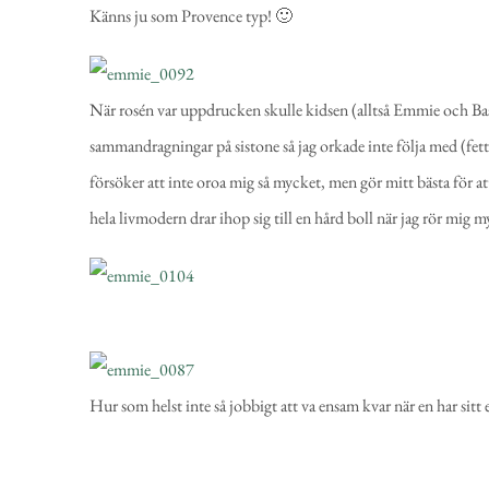
Känns ju som Provence typ! 🙂
När rosén var uppdrucken skulle kidsen (alltså Emmie och Bass
sammandragningar på sistone så jag orkade inte följa med (fett 
försöker att inte oroa mig så mycket, men gör mitt bästa för att
hela livmodern drar ihop sig till en hård boll när jag rör mig m
Hur som helst inte så jobbigt att va ensam kvar när en har sitt 