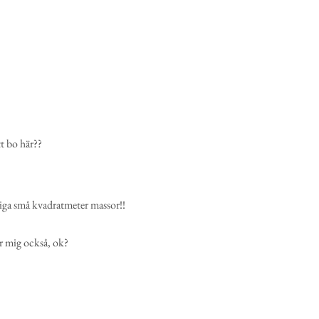
tt bo här??
iga små kvadratmeter massor!!
ör mig också, ok?