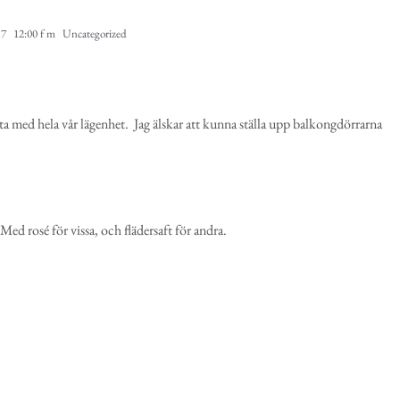
17
12:00 f m
Uncategorized
ästa med hela vår lägenhet. Jag älskar att kunna ställa upp balkongdörrarna
ed rosé för vissa, och flädersaft för andra.