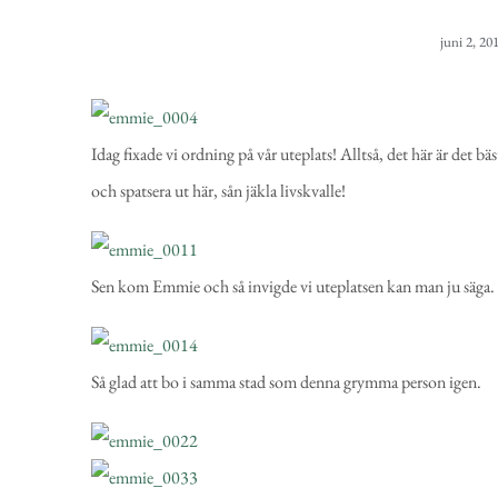
juni 2, 20
Idag fixade vi ordning på vår uteplats! Alltså, det här är det b
och spatsera ut här, sån jäkla livskvalle!
Sen kom Emmie och så invigde vi uteplatsen kan man ju säga. M
Så glad att bo i samma stad som denna grymma person igen.