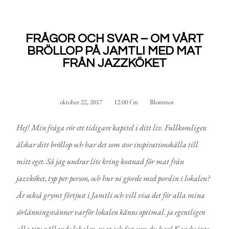
FRÅGOR OCH SVAR – OM VÅRT
BRÖLLOP PÅ JAMTLI MED MAT
FRÅN JAZZKÖKET
oktober 22, 2017
12:00 f m
Blommor
Hej! Min fråga rör ett tidigare kapitel i ditt liv. Fullkomligen
älskar ditt bröllop och har det som stor inspirationskälla till
mitt eget. Så jag undrar lite kring kostnad för mat från
jazzköket, typ per person, och hur ni gjorde med porslin i lokalen?
Är också grymt förtjust i Jamtli och vill visa det för alla mina
sörlänningsvänner varför lokalen känns optimal. ja egentligen
alla tips gällande lokalen, mat och fest som du har! Kanske inte