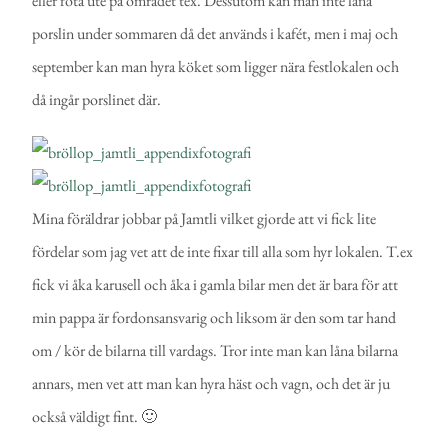
eller fota ute på området tex. Dessutom kan man inte låna
porslin under sommaren då det används i kafét, men i maj och
september kan man hyra köket som ligger nära festlokalen och
då ingår porslinet där.
Mina föräldrar jobbar på Jamtli vilket gjorde att vi fick lite
fördelar som jag vet att de inte fixar till alla som hyr lokalen. T.ex
fick vi åka karusell och åka i gamla bilar men det är bara för att
min pappa är fordonsansvarig och liksom är den som tar hand
om / kör de bilarna till vardags. Tror inte man kan låna bilarna
annars, men vet att man kan hyra häst och vagn, och det är ju
också väldigt fint. 🙂