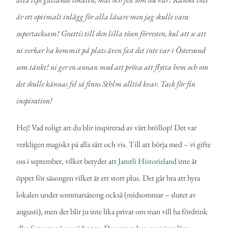
är ett optimalt inlägg för alla läsare men jag skulle vara
supertacksam! Grattis till den lilla tösen förresten, kul att se att
ni verkar ha kommit på plats även fast det inte var i Östersund
som tänkt! ni ger en annan mod att pröva att flytta hem och om
det skulle kännas fel så finns Sthlm alltid kvar. Tack för fin
inspiration!
Hej! Vad roligt att du blir inspirerad av vårt bröllop! Det var
verkligen magiskt på alla sätt och vis. Till att börja med – vi gifte
oss i september, vilket betyder att
Jamtli Historieland
inte är
öppet för säsongen vilket är ett stort plus. Det går bra att hyra
lokalen under sommarsäsong också (midsommar – slutet av
augusti), men det blir ju inte lika privat om man vill ha fördrink