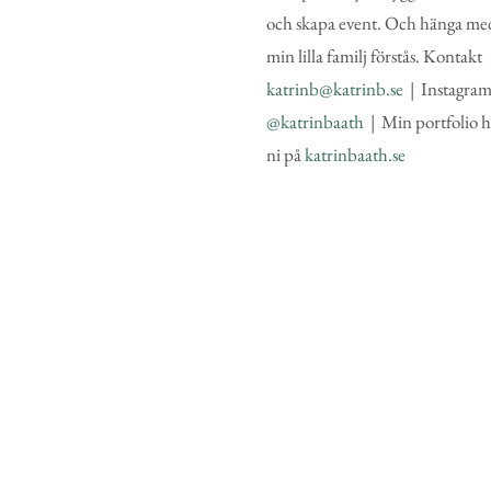
och skapa event. Och hänga me
min lilla familj förstås. Kontakt
katrinb@katrinb.se
| Instagra
@katrinbaath
| Min portfolio h
ni på
katrinbaath.se