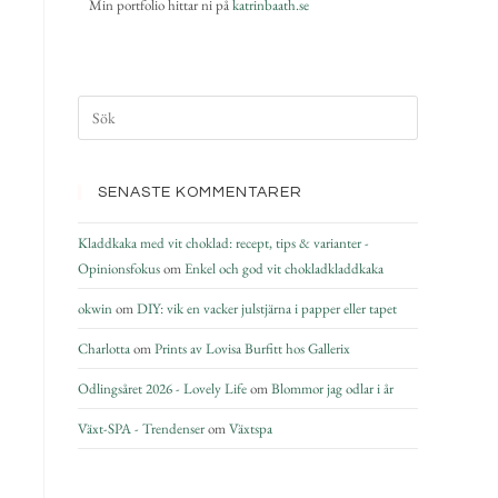
Min portfolio hittar ni på
katrinbaath.se
SENASTE KOMMENTARER
Kladdkaka med vit choklad: recept, tips & varianter -
Opinionsfokus
om
Enkel och god vit chokladkladdkaka
okwin
om
DIY: vik en vacker julstjärna i papper eller tapet
Charlotta
om
Prints av Lovisa Burfitt hos Gallerix
Odlingsåret 2026 - Lovely Life
om
Blommor jag odlar i år
Växt-SPA - Trendenser
om
Växtspa