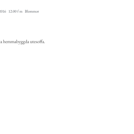
 2016
12:00 f m
Blommor
 nya hemmabyggda utesoffa.