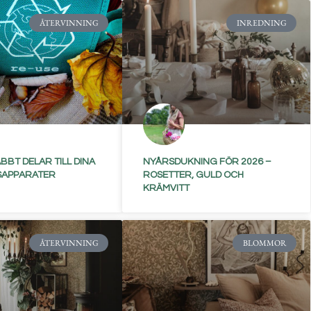
ÅTERVINNING
INREDNING
BBT DELAR TILL DINA
NYÅRSDUKNING FÖR 2026 –
SAPPARATER
ROSETTER, GULD OCH
KRÄMVITT
ÅTERVINNING
BLOMMOR