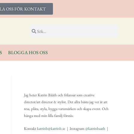
LA OSS FÖR KONTAKT
S
BLOGGA HOS OSS
Jag heter Katrin Bååth och frilansar som creative
director/art director & stylist. Det allra bästa jag vet är att
resa, plåta, styla, bygga varumärken och skapa event. Och
hänga med min lilla familj förstås.
Kontakt
katrinb@katrinb.se
| Instagram
@katrinbaath
|