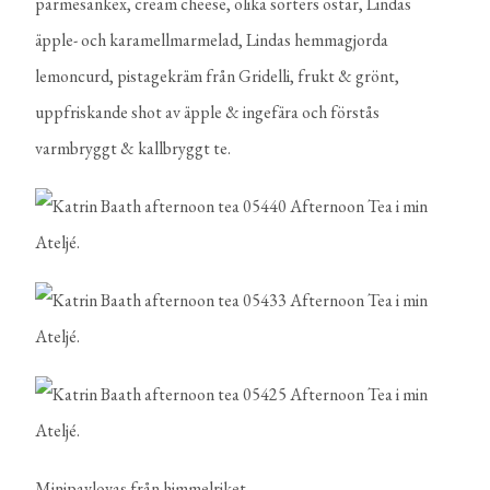
parmesankex, cream cheese, olika sorters ostar, Lindas
äpple- och karamellmarmelad, Lindas hemmagjorda
lemoncurd, pistagekräm från Gridelli, frukt & grönt,
uppfriskande shot av äpple & ingefära och förstås
varmbryggt & kallbryggt te.
Minipavlovas från himmelriket.