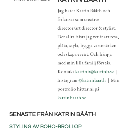
Jag heter Katrin Bååth och
frilansar som creative
director/art director & stylist.
Det allra bästa jag vet är att resa,
plåta, styla, bygga varumärken
och skapa event. Och hänga
med min lilla familj förstås.
Kontakt
katrinb@katrinb.se
|
Instagram
@katrinbaath
| Min
portfolio hittar ni på
katrinbaath.se
SENASTE FRÅN KATRIN BÅÅTH
STYLING AV BOHO-BRÖLLOP