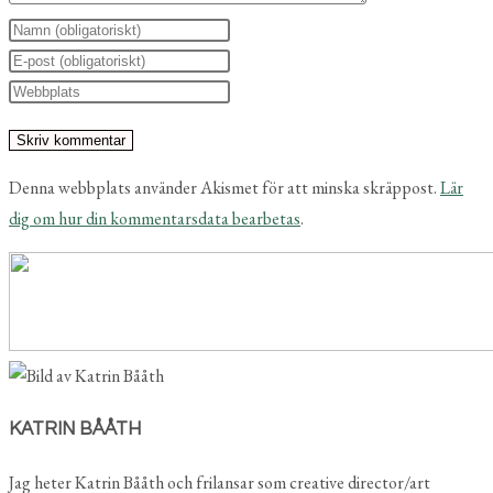
Ange
ditt
Ange
namn
din
Ange
eller
e-
URL
användarnamn
postadress
till
för
för
din
Denna webbplats använder Akismet för att minska skräppost.
Lär
att
att
webbplats
dig om hur din kommentarsdata bearbetas
.
kommentera
kommentera
(valfritt)
KATRIN BÅÅTH
Jag heter Katrin Bååth och frilansar som creative director/art