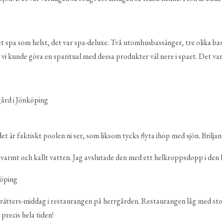
 spa som helst, det var spa-deluxe. Två utomhusbassänger, tre olika bast
 vi kunde göra en sparitual med dessa produkter väl nere i spaet. Det var 
 är faktiskt poolen ni ser, som liksom tycks flyta ihop med sjön. Briljan
an varmt och kallt vatten. Jag avslutade den med ett helkroppsdopp i den k
 trerätters-middag i restaurangen på herrgården. Restaurangen låg med sto
precis hela tiden!