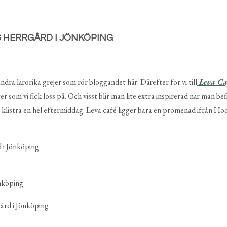
ra lärorika grejer som rör bloggandet här. Därefter for vi till
Leva C
om vi fick loss på. Och visst blir man lite extra inspirerad när man befi
h klistra en hel eftermiddag. Leva café ligger bara en promenad ifrån H