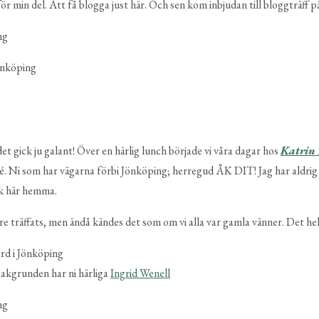
för min del. Att få blogga just här. Och sen kom inbjudan till bloggträff 
et gick ju galant! Över en härlig lunch började vi våra dagar hos
Katrin
ljé. Ni som har vägarna förbi Jönköping; herregud ÅK DIT! Jag har aldrig
ik här hemma.
re träffats, men ändå kändes det som om vi alla var gamla vänner. Det hela
 bakgrunden har ni härliga
Ingrid Wenell