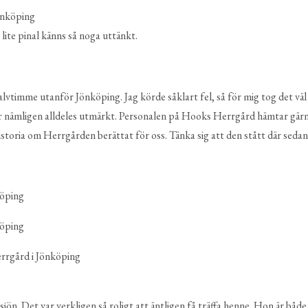
lite pinal känns så noga uttänkt.
alvtimme utanför Jönköping. Jag körde såklart fel, så för mig tog det väl 
 går nämligen alldeles utmärkt. Personalen på Hooks Herrgård hämtar gär
istoria om Herrgården berättat för oss. Tänka sig att den stått där sedan
sjön. Det var verkligen så roligt att äntligen få träffa henne. Hon är både