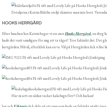
Detaljerna i Katrin Bååths ateljé skämtar man inte bort. Varenda 
HOOKS HERRGÅRD
Efter lunchen hos Katrin begav vi oss mot
Hooks Herrgård
, en dryg h
hade det varit smidigare för mig att ta tåget? Tror faktiskt det. Det
herrgården. Nåväl, efterklok kan en va. Väl på Herrgården fick vi lite h
Har ni sett en sådan vacker kakelugn förr? Och luckan!
Jag och
Viktoria
fick dela på ett rum som hade en faktiskt utsikt över 