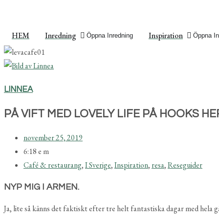
HEM
Inredning
Inspiration
Öppna Inredning
Öppna In
LINNEA
PÅ VIFT MED LOVELY LIFE PÅ HOOKS H
november 25, 2019
6:18 e m
Café & restaurang
,
I Sverige
,
Inspiration
,
resa
,
Reseguider
NYP MIG I ARMEN.
Ja, lite så känns det faktiskt efter tre helt fantastiska dagar med hela g