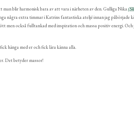
tt man blir harmonisk bara av att vara i närheten av den. Gulliga Nika
(Sk
nga några extra timmar i Katrins fantastiska ateljé innan jag påbörjade kö
t men också fulltankad med inspiration och massa positiv energi. Och ja
fick hänga med er och fick lära känna alla.
äser. Det betyder massor!