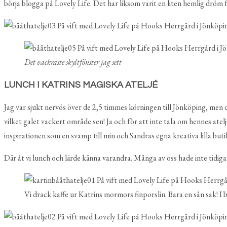
börja blogga på Lovely Life. Det har liksom varit en liten hemlig dröm 
Det vackraste skyltfönster jag sett
LUNCH I KATRINS MAGISKA ATELJÉ
Jag var sjukt nervös över de 2,5 timmes körningen till Jönköping, men d
vilket galet vackert område sen! Ja och för att inte tala om hennes ate
inspirationen som en svamp till min och Sandras egna kreativa lilla but
Där åt vi lunch och lärde känna varandra. Många av oss hade inte tidiga
Vi drack kaffe ur Katrins mormors finporslin. Bara en sån sak! I