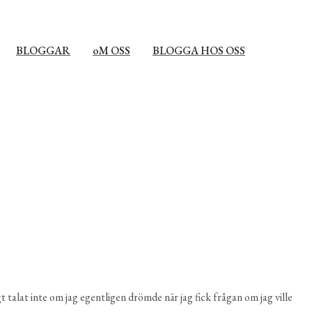
BLOGGAR
oM OSS
BLOGGA HOS OSS
igt talat inte om jag egentligen drömde när jag fick frågan om jag ville