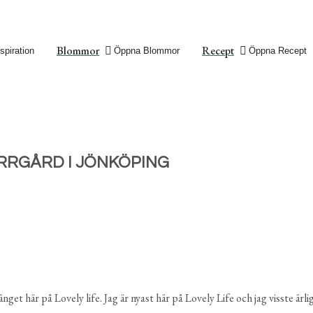
Blommor
Recept
spiration
Öppna Blommor
Öppna Recept
ERRGÅRD I JÖNKÖPING
änget här på Lovely life. Jag är nyast här på Lovely Life och jag visste ärl