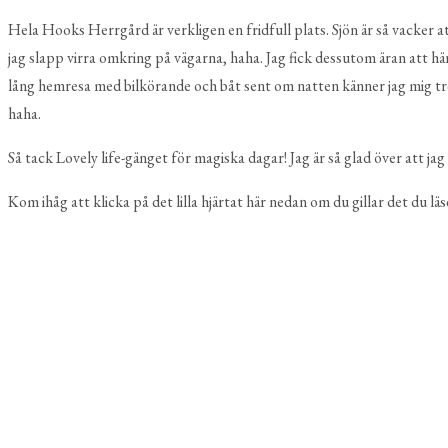
Hela Hooks Herrgård är verkligen en fridfull plats. Sjön är så vacker a
jag slapp virra omkring på vägarna, haha. Jag fick dessutom äran att hä
lång hemresa med bilkörande och båt sent om natten känner jag mig tröt
haha.
Så tack Lovely life-gänget för magiska dagar! Jag är så glad över att jag 
Kom ihåg att klicka på det lilla hjärtat här nedan om du gillar det du l