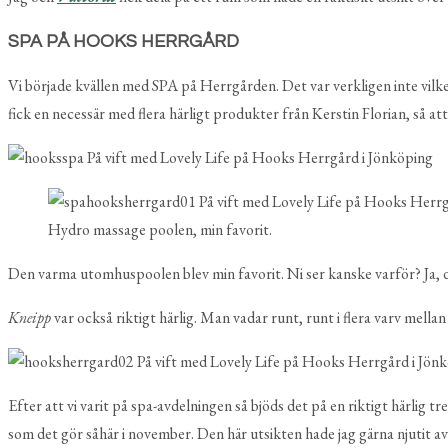
SPA PÅ HOOKS HERRGÅRD
Vi började kvällen med SPA på Herrgården. Det var verkligen inte vilket
fick en necessär med flera härligt produkter från Kerstin Florian, så att
Hydro massage poolen, min favorit.
Den varma utomhuspoolen blev min favorit. Ni ser kanske varför? Ja, det
Kneipp
var också riktigt härlig. Man vadar runt, runt i flera varv mell
Efter att vi varit på spa-avdelningen så bjöds det på en riktigt härlig
som det gör såhär i november. Den här utsikten hade jag gärna njutit av 