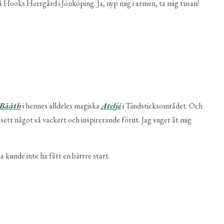
på Hooks Herrgård i Jönköping. Ja, nyp mig i armen, ta mig tusan!
 Bååth
i hennes alldeles magiska
Ateljé
i Tändsticksområdet. Och
 sett något så vackert och inspirerande förut. Jag suger åt mig
 kunde inte ha fått en bättre start.