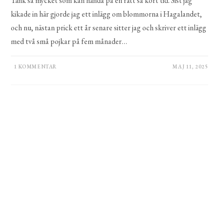
Tänk så mycket som kan hända på en rätt så kort tid. Sist jag
kikade in här gjorde jag ett inlägg om blommorna i Hagalandet,
och nu, nästan prick ett år senare sitter jag och skriver ett inlägg
med två små pojkar på fem månader…
1 KOMMENTAR
MAJ 11, 2025