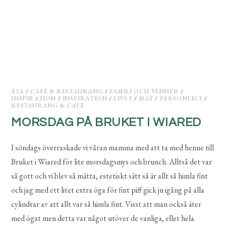
ÄTA
/
CAFÉ & RESTAURANG
/
FAMILJ OCH VÄNNER
/
INSPIRATION
/
INSPIRATION
/
LIVET
/
MAT
/
PERSONLIGT
/
RESTAURANG & CAFÉ
MORSDAG PÅ BRUKET I WIARED
I söndags överraskade vi våran mamma med att ta med henne till
Bruket i Wiared för lite morsdagsmys och brunch. Alltså det var
så gott och vi blev så mätta, estetiskt sätt så är allt så himla fint
och jag med ett litet extra öga för fint piff gick ju igång på alla
cylindrar av att allt var så himla fint. Visst att man också äter
med ögat men detta var något utöver de vanliga, eller hela