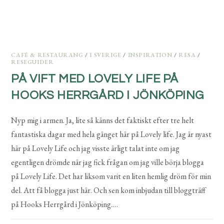
CAFÉ & RESTAURANG
/
I SVERIGE
/
INSPIRATION
/
RESA
/
RESEGUIDER
PÅ VIFT MED LOVELY LIFE PÅ
HOOKS HERRGÅRD I JÖNKÖPING
Nyp mig i armen. Ja, lite så känns det faktiskt efter tre helt
fantastiska dagar med hela gänget här på Lovely life. Jag är nyast
här på Lovely Life och jag visste ärligt talat inte om jag
egentligen drömde när jag fick frågan om jag ville börja blogga
på Lovely Life. Det har liksom varit en liten hemlig dröm för min
del. Att få blogga just här. Och sen kom inbjudan till bloggträff
på Hooks Herrgård i Jönköping.…