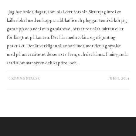
Jag har bråda dagar, som ni säkert förstår. Sitter jag inte i en
källarlokal med en kopp snabbkaffe och pluggar teori så kör jag
gata upp och ner i min gamla stad, oftast för nära mitten eller
för långt ut på kanten. Det här med att lära sig någonting
praktiskt. Det är verkligen så annorlunda mot det jag sysslat
med på universitetet de senaste åren, och det känns. I min gamla
stad blommar syren och kaprifol och…
0 KOMMENTARER
JUNI 1, 2014