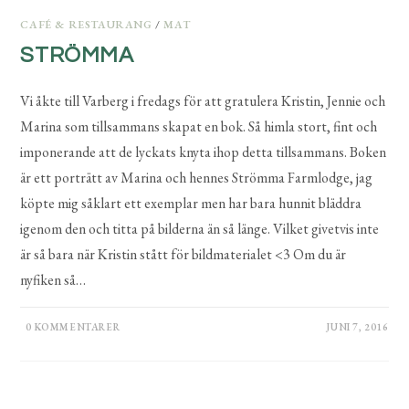
CAFÉ & RESTAURANG
/
MAT
STRÖMMA
Vi åkte till Varberg i fredags för att gratulera Kristin, Jennie och
Marina som tillsammans skapat en bok. Så himla stort, fint och
imponerande att de lyckats knyta ihop detta tillsammans. Boken
är ett porträtt av Marina och hennes Strömma Farmlodge, jag
köpte mig såklart ett exemplar men har bara hunnit bläddra
igenom den och titta på bilderna än så länge. Vilket givetvis inte
är så bara när Kristin stått för bildmaterialet <3 Om du är
nyfiken så…
0 KOMMENTARER
JUNI 7, 2016