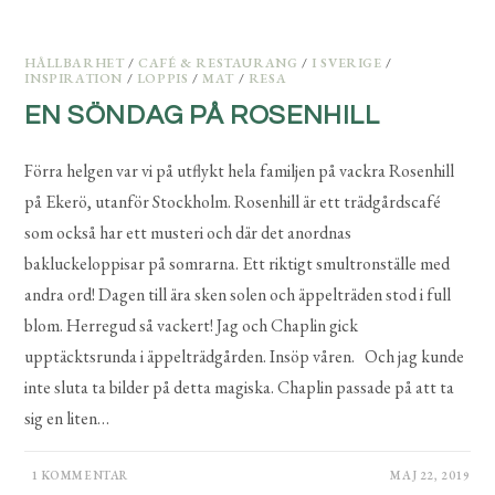
HÅLLBARHET
/
CAFÉ & RESTAURANG
/
I SVERIGE
/
INSPIRATION
/
LOPPIS
/
MAT
/
RESA
EN SÖNDAG PÅ ROSENHILL
Förra helgen var vi på utflykt hela familjen på vackra Rosenhill
på Ekerö, utanför Stockholm. Rosenhill är ett trädgårdscafé
som också har ett musteri och där det anordnas
bakluckeloppisar på somrarna. Ett riktigt smultronställe med
andra ord! Dagen till ära sken solen och äppelträden stod i full
blom. Herregud så vackert! Jag och Chaplin gick
upptäcktsrunda i äppelträdgården. Insöp våren. Och jag kunde
inte sluta ta bilder på detta magiska. Chaplin passade på att ta
sig en liten…
1 KOMMENTAR
MAJ 22, 2019