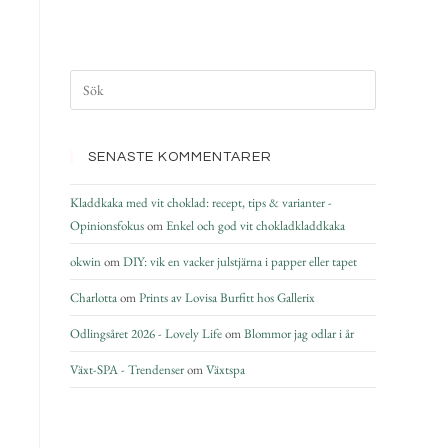
SENASTE KOMMENTARER
Kladdkaka med vit choklad: recept, tips & varianter -
Opinionsfokus
om
Enkel och god vit chokladkladdkaka
okwin
om
DIY: vik en vacker julstjärna i papper eller tapet
Charlotta
om
Prints av Lovisa Burfitt hos Gallerix
Odlingsåret 2026 - Lovely Life
om
Blommor jag odlar i år
Växt-SPA - Trendenser
om
Växtspa