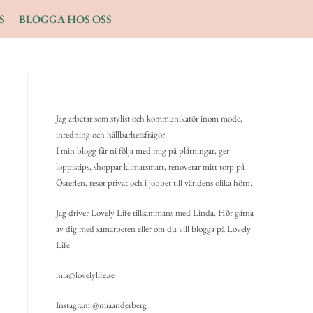
S
BLOGGA HOS OSS
Jag arbetar som stylist och kommunikatör inom mode,
inredning och hållbarhetsfrågor.
I min blogg får ni följa med mig på plåtningar, ger
loppistips, shoppar klimatsmart, renoverar mitt torp på
Österlen, resor privat och i jobbet till världens olika hörn.
Jag driver Lovely Life tillsammans med Linda. Hör gärna
av dig med samarbeten eller om du vill blogga på Lovely
Life
mia@lovelylife.se
Instagram @miaanderberg