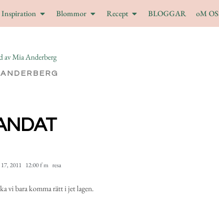
Inspiration
Blommor
Recept
BLOGGAR
oM OS
 ANDERBERG
ANDAT
 17, 2011
12:00 f m
resa
 vi bara komma rätt i jet lagen.