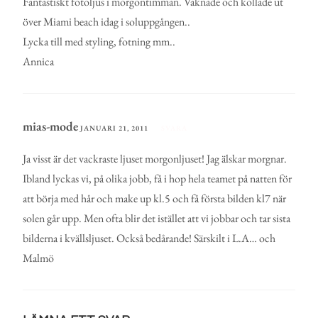
Fantastiskt fotoljus i morgontimman. Vaknade och kollade ut
över Miami beach idag i soluppgången..
Lycka till med styling, fotning mm..
Annica
mias-mode
JANUARI 21, 2011
SVARA
Ja visst är det vackraste ljuset morgonljuset! Jag älskar morgnar.
Ibland lyckas vi, på olika jobb, få i hop hela teamet på natten för
att börja med hår och make up kl.5 och få första bilden kl7 när
solen går upp. Men ofta blir det istället att vi jobbar och tar sista
bilderna i kvällsljuset. Också bedårande! Särskilt i L.A… och
Malmö