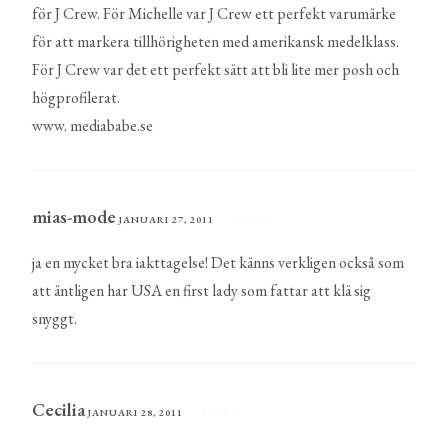
för J Crew. För Michelle var J Crew ett perfekt varumärke
för att markera tillhörigheten med amerikansk medelklass.
För J Crew var det ett perfekt sätt att bli lite mer posh och
högprofilerat.
www. mediababe.se
mias-mode
JANUARI 27, 2011
SVARA
ja en mycket bra iakttagelse! Det känns verkligen också som
att äntligen har USA en first lady som fattar att klä sig
snyggt.
Cecilia
JANUARI 28, 2011
SVARA