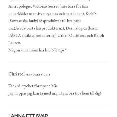
Antropologie, Victorias Secret (inte bara för fina
underkläder utan även pyamas och nattlinnen), Kiehl´s
(fantastiska hudvårdsprodukter till bra pris i
usa)Aveda(bästa hårprodukterna), Dermalogica (bästa
BÄSTA ansiktsprodukterna), Urban Outfitters och Ralph
Lauren.
Någon annan som har bra N.Y tips?
Christel
FEBRUARI 8, 2011
SVARA
Tack så mycket för tipsen Mia!
Jag hoppas jag kan ta med mig några bra tips hem till dig!
LÄMNA ETT SVAR