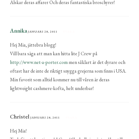
Alskar deras affarer Och deras fantastiska broschyrer!
Annika
JANUARI 28, 2011
SVARA
Hej Mia, jättebra blogg!
Vill bara säga att man kan hitta lite J Crew på
http://www.net-a-porter.com
men såklart är det dyrare och
oftast har de inte de riktigt snygga grejerna som finns i USA.
Min favorit som alltid kommer nu till våren är deras
lightweight cashmere-kofta, helt underbar!
Christel
JANUARI 28, 2011
SVARA
Hej Mia!