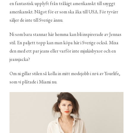
en fantastisk upplyft från tråkigt amerikanskt till snyggt
amerikanskt. Något för er som ska åka till USA. För tyvärr
säljer de inte till Sverige ännu.
Ni som bara stannar här hemma kan bli inspirerade av Jennas
stil. En paljett topp kan man köpa här i Sverige också. Mixa
den med ett par jeans eller varför inte mjukisbyxor och en
jeansjacka?
Om ni gillar stilen så kolla in mitt modejobb i nr4 av Yourlife,
som vi plåtade i Miami nu.