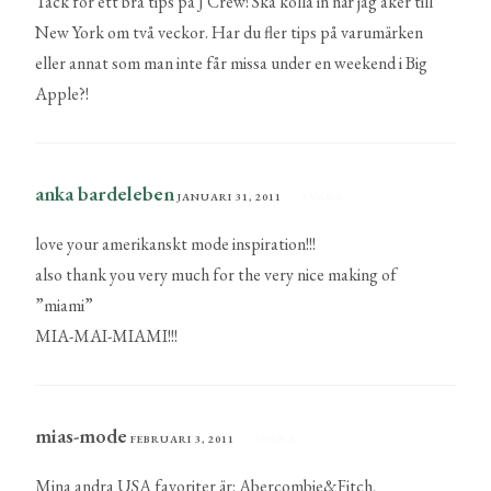
Tack för ett bra tips på J Crew! Ska kolla in när jag åker till
New York om två veckor. Har du fler tips på varumärken
eller annat som man inte får missa under en weekend i Big
Apple?!
anka bardeleben
JANUARI 31, 2011
SVARA
love your amerikanskt mode inspiration!!!
also thank you very much for the very nice making of
”miami”
MIA-MAI-MIAMI!!!
mias-mode
FEBRUARI 3, 2011
SVARA
Mina andra USA favoriter är: Abercombie&Fitch,