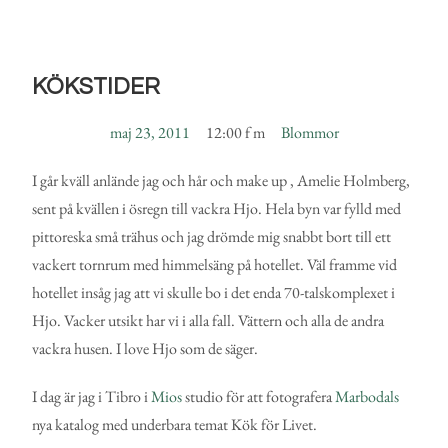
KÖKSTIDER
maj 23, 2011
12:00 f m
Blommor
I går kväll anlände jag och hår och make up , Amelie Holmberg,
sent på kvällen i ösregn till vackra Hjo. Hela byn var fylld med
pittoreska små trähus och jag drömde mig snabbt bort till ett
vackert tornrum med himmelsäng på hotellet. Väl framme vid
hotellet insåg jag att vi skulle bo i det enda 70-talskomplexet i
Hjo. Vacker utsikt har vi i alla fall. Vättern och alla de andra
vackra husen. I love Hjo som de säger.
I dag är jag i Tibro i
Mios
studio för att fotografera
Marbodals
nya katalog med underbara temat Kök för Livet.