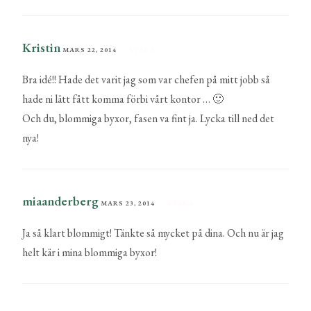
Kristin
MARS 22, 2014
SVARA
Bra idé!! Hade det varit jag som var chefen på mitt jobb så
hade ni lätt fått komma förbi vårt kontor … 🙂
Och du, blommiga byxor, fasen va fint ja. Lycka till ned det
nya!
miaanderberg
MARS 23, 2014
SVARA
Ja så klart blommigt! Tänkte så mycket på dina. Och nu är jag
helt kär i mina blommiga byxor!