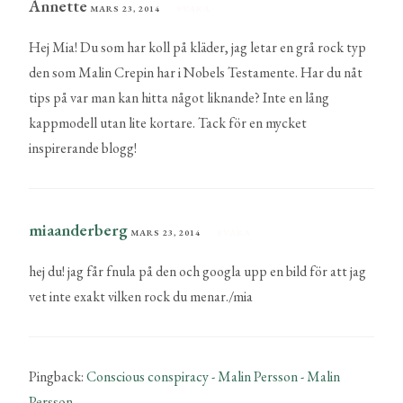
Annette
MARS 23, 2014
SVARA
Hej Mia! Du som har koll på kläder, jag letar en grå rock typ
den som Malin Crepin har i Nobels Testamente. Har du nåt
tips på var man kan hitta något liknande? Inte en lång
kappmodell utan lite kortare. Tack för en mycket
inspirerande blogg!
miaanderberg
MARS 23, 2014
SVARA
hej du! jag får fnula på den och googla upp en bild för att jag
vet inte exakt vilken rock du menar./mia
Pingback:
Conscious conspiracy - Malin Persson - Malin
Persson