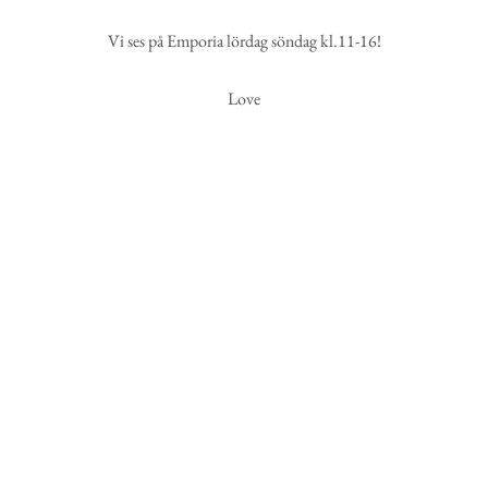
Vi ses på Emporia lördag söndag kl.11-16!
Love