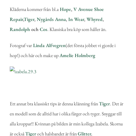
Kläderna kommer från
bl.a
Hope
,
V Avenue Shoe
Repair
,
Tiger
,
Nygårds Anna
,
In Wear
,
Whyred
,
Randolph
och
Cos
. Klassiska bra köp som håller än.
Fotograf var
Linda Alfvegren
(det första jobbet vi gjorde i
hop!) och hår och make up
Amelie Holmberg
Ett annat bra klassiskt tips är denna klänning från
Tiger
. Det är
en modell som de alltid har i olika färger och tyger. Snyggar till
alla kroppar!! Kvinnan på bilden är min kollega Izabela. Skorna
är också
Tiger
och halsbandet är från
Glitter
.