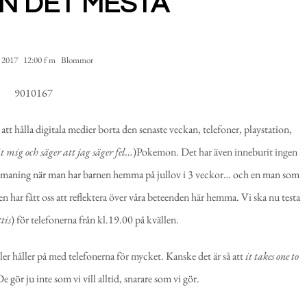
N DET MESTA
, 2017
12:00 f m
Blommor
att hålla digitala medier borta den senaste veckan, telefoner, playstation,
t mig och säger att jag säger fel…
)Pokemon. Det har även inneburit ingen
utmaning när man har barnen hemma på jullov i 3 veckor… och en man som
en har fått oss att reflektera över våra beteenden här hemma. Vi ska nu testa
tis
) för telefonerna från kl.19.00 på kvällen.
eller håller på med telefonerna för mycket. Kanske det är så att
it takes one to
e gör ju inte som vi vill alltid, snarare som vi gör.