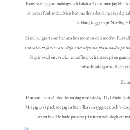
Kanske är jag gammaldags och bakåtsträvare, men jag blir skrä
på torpet funkar det. Men hemma finns det så mycket digitalt s
laddare, logga in på Netflix, H
Så nu har gjort som hemma hos mormor och morfar. På kvällen 
trots allt, vi får lov att välja i det digitala playutbudet på t
Så igår kväll satt vi alla i en soffhög och tittade på en gamm
missade juldagarna då det värs
Känne
Hur som helst så blev det en dag med iskyla, -11, i Malmö, 
Mia jag är så packade jag en liten fika i en ryggsäck och vi 
att en iskall fe hade passerat på natten och slagit ett