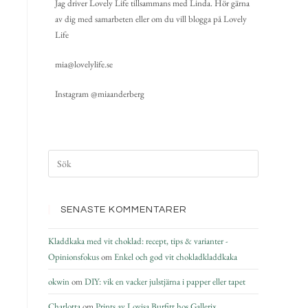
Jag driver Lovely Life tillsammans med Linda. Hör gärna
av dig med samarbeten eller om du vill blogga på Lovely
Life
mia@lovelylife.se
Instagram @miaanderberg
SENASTE KOMMENTARER
Kladdkaka med vit choklad: recept, tips & varianter -
Opinionsfokus
om
Enkel och god vit chokladkladdkaka
okwin
om
DIY: vik en vacker julstjärna i papper eller tapet
Charlotta
om
Prints av Lovisa Burfitt hos Gallerix