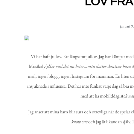
LOV FRÅ
januari 9
Vi har haft jullov. Ett långsamt jullov. Jag har kämpat med 
Musikaly(
eller vad det nu heter…min dotter skrattar bara å
mail, ingen blogg, ingen Instagram för mamman. En liten 
insjuknade i influensa. Det har inte funkat varje dag så bra m
med att ha mobilddagis(
ok nat
Jag anser att mina barn blir sura och otrevliga när de spelar 
know one
och jag är likandan själv. D