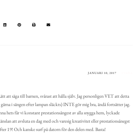
JANUARI 10, 2017
SVARA
tt att säga till barnen, svårast att hålla själv. Jag personligen VET att detta
gärna i sängen efter lampan släckts) INTE gör mig bra, ändå fortsätter jag.
nna hets får vi konstant prestationsångest av alla snygga hem, lyckade
nslan att avsluta en dag med och varesig kreativitet eller prestationsånegst
n efter 19! Och kanske surf på datorn för den delen med. Basta!