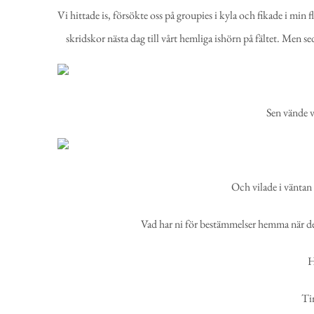
Vi hittade is, försökte oss på groupies i kyla och fikade i min
skridskor nästa dag till vårt hemliga ishörn på fältet. Men s
Sen vände v
Och vilade i väntan 
Vad har ni för bestämmelser hemma när det
H
Tim