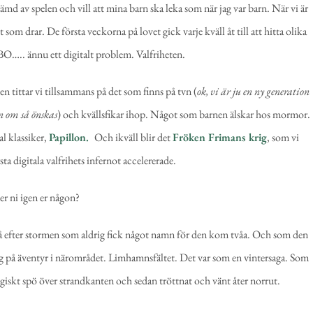
md av spelen och vill att mina barn ska leka som när jag var barn. När vi är
om drar. De första veckorna på lovet gick varje kväll åt till att hitta olika
BO….. ännu ett digitalt problem. Valfriheten.
tittar vi tillsammans på det som finns på tvn (
ok, vi är ju en ny generation
vn om så önskas
) och kvällsfikar ihop. Något som barnen älskar hos mormor.
al klassiker,
Papillon.
Och ikväll blir det
Fröken Frimans krig
, som vi
ta digitala valfrihets infernot accelererade.
r ni igen er någon?
då efter stormen som aldrig fick något namn för den kom tvåa. Och som den
drog på äventyr i närområdet. Limhamnsfältet. Det var som en vintersaga. Som
 magiskt spö över strandkanten och sedan tröttnat och vänt åter norrut.