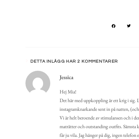
DETTA INLÄGG HAR 2 KOMMENTARER
Jessica
Hej Mia!
Det här med uppkoppling är ett krig i sig. Lä
instagramknarkande sent in på natten, (och 
Vi är helt beroende av stimulansen och i de
maträtter och outstanding outfits. Sämsta kä
får ju vila. Jag hänger på dig, ingen telefo