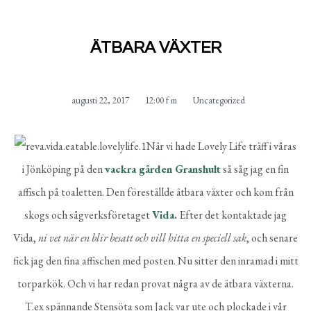
ÄTBARA VÄXTER
augusti 22, 2017
12:00 f m
Uncategorized
När vi hade Lovely Life träff i våras
i Jönköping på den
vackra gården Granshult
så såg jag en fin
affisch på toaletten. Den föreställde ätbara växter och kom från
skogs och sågverksföretaget
Vida.
Efter det kontaktade jag
Vida,
ni vet när en blir besatt och vill hitta en speciell sak
, och senare
fick jag den fina affischen med posten. Nu sitter den inramad i mitt
torparkök. Och vi har redan provat några av de ätbara växterna.
T.ex spännande Stensöta som Jack var ute och plockade i vår