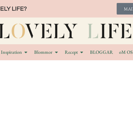
LY LIFE?
MAI
Inspiration
Blommor
Recept
BLOGGAR
oM OS