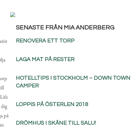
SENASTE FRÅN MIA ANDERBERG
atör
RENOVERA ETT TORP
lja
LAGA MAT PÅ RESTER
torp
HOTELLTIPS I STOCKHOLM – DOWN TOWN
CAMPER
ill
 Life
LOPPIS PÅ ÖSTERLEN 2018
 dig
ga på
DRÖMHUS I SKÅNE TILL SALU!
am