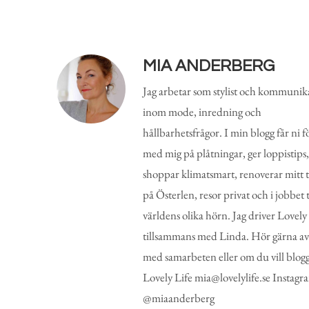
MIA ANDERBERG
Jag arbetar som stylist och kommunik
inom mode, inredning och
hållbarhetsfrågor. I min blogg får ni fö
med mig på plåtningar, ger loppistips,
shoppar klimatsmart, renoverar mitt 
på Österlen, resor privat och i jobbet t
världens olika hörn. Jag driver Lovely
tillsammans med Linda. Hör gärna av
med samarbeten eller om du vill blog
Lovely Life mia@lovelylife.se Instagr
@miaanderberg