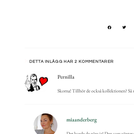
DETTA INLÄGG HAR 2 KOMMENTARER
Pernilla
Skorna! Tillhör de också kollektionen? Så 
miaanderberg
Det borde de göra ja! Den som väntar 