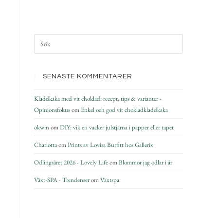
SENASTE KOMMENTARER
Kladdkaka med vit choklad: recept, tips & varianter -
Opinionsfokus
om
Enkel och god vit chokladkladdkaka
okwin
om
DIY: vik en vacker julstjärna i papper eller tapet
Charlotta
om
Prints av Lovisa Burfitt hos Gallerix
Odlingsåret 2026 - Lovely Life
om
Blommor jag odlar i år
Växt-SPA - Trendenser
om
Växtspa