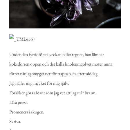
Under den fyrtioförsta veckan faller regnet, han lämnar
köksdörren öppen och det kalla linoleumgolvet möter mina
fötter när jag smyger ner för trappan en eftermiddag.
Jag håller mig mycket för mig själv.
Försöker göra sådant som jag vet att jag mår bra av.
Läsa poesi.
Promenera i skogen.
Skriva.