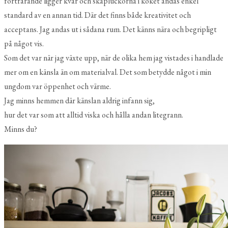
fortfarande ligger kvar och skåpluckorna i köket andas enkel
standard av en annan tid. Där det finns både kreativitet och
acceptans. Jag andas ut i sådana rum. Det känns nära och begripligt
på något vis.
Som det var när jag växte upp, när de olika hem jag vistades i handlade
mer om en känsla än om materialval. Det som betydde något i min
ungdom var öppenhet och värme.
Jag minns hemmen där känslan aldrig infann sig,
hur det var som att alltid viska och hålla andan litegrann.
Minns du?